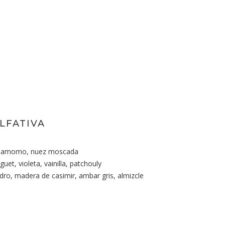
LFATIVA
damomo, nuez moscada
et, violeta, vainilla, patchouly
ro, madera de casimir, ambar gris, almizcle