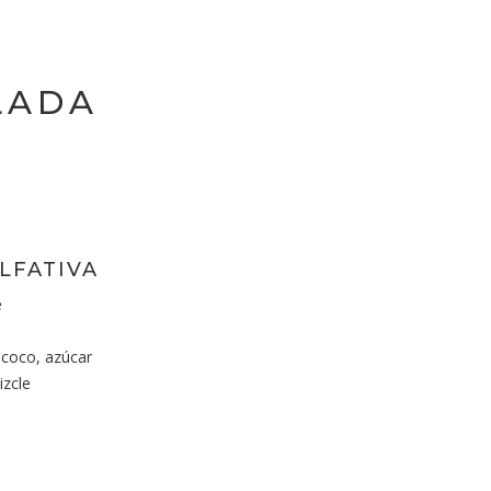
LADA
LFATIVA
e
coco, azúcar
izcle