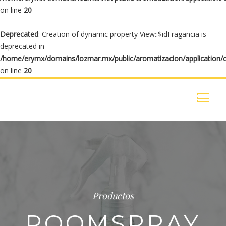
on line
20
Deprecated
: Creation of dynamic property View::$idFragancia is
deprecated in
/home/erymx/domains/lozmar.mx/public/aromatizacion/application/
on line
20
Productos
ROOMSPRAY