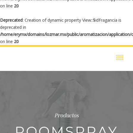
on line
20
Deprecated
: Creation of dynamic property View::$idFragancia is
deprecated in
/home/erymx/domains/lozmar.mx/public/aromatizacion/application/
on line
20
Productos
ROOMSPRAY