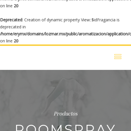
on line
20
Deprecated
: Creation of dynamic property View::$idFragancia is
deprecated in
/home/erymx/domains/lozmar.mx/public/aromatizacion/application/
on line
20
Productos
ROOMSPRAY