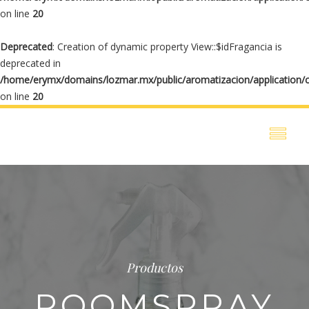
on line
20
Deprecated
: Creation of dynamic property View::$idFragancia is
deprecated in
/home/erymx/domains/lozmar.mx/public/aromatizacion/application/
on line
20
Productos
ROOMSPRAY