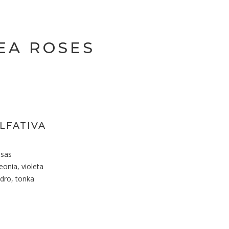
EA ROSES
LFATIVA
osas
onia, violeta
edro, tonka