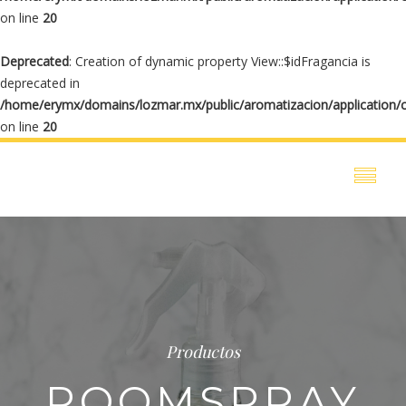
on line
20
Deprecated
: Creation of dynamic property View::$idFragancia is
deprecated in
/home/erymx/domains/lozmar.mx/public/aromatizacion/application/
on line
20
Productos
ROOMSPRAY