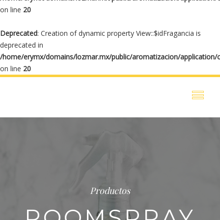
on line
20
Deprecated
: Creation of dynamic property View::$idFragancia is
deprecated in
/home/erymx/domains/lozmar.mx/public/aromatizacion/application/
on line
20
Productos
ROOMSPRAY