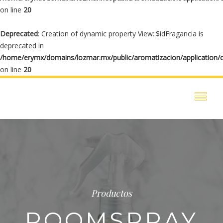
on line
20
Deprecated
: Creation of dynamic property View::$idFragancia is
deprecated in
/home/erymx/domains/lozmar.mx/public/aromatizacion/application/
on line
20
Productos
ROOMSPRAY