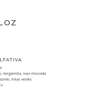
LOZ
LFATIVA
de
o, bergamota, nuez moscada
jazmín, notas verdes.
ro