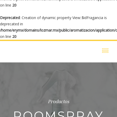
on line
20
Deprecated
: Creation of dynamic property View::$idFragancia is
deprecated in
/home/erymx/domains/lozmar.mx/public/aromatizacion/application/
on line
20
Productos
ROOMSPRAY