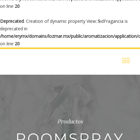
on line
20
Deprecated
: Creation of dynamic property View::$idFragancia is
deprecated in
/home/erymx/domains/lozmar.mx/public/aromatizacion/application/
on line
20
Productos
ROOMSPRAY