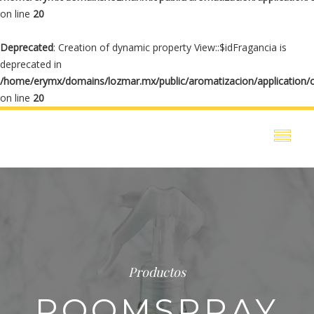
on line
20
Deprecated
: Creation of dynamic property View::$idFragancia is
deprecated in
/home/erymx/domains/lozmar.mx/public/aromatizacion/application/
on line
20
Productos
ROOMSPRAY