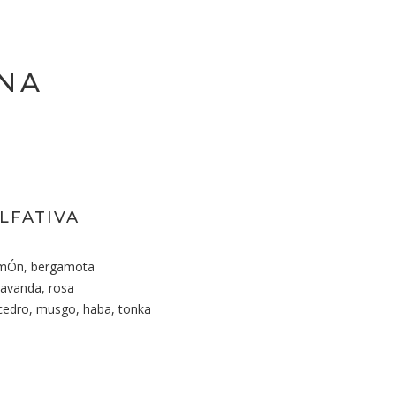
NA
LFATIVA
limÓn, bergamota
lavanda, rosa
cedro, musgo, haba, tonka