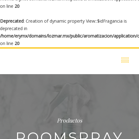
on line
20
Deprecated
: Creation of dynamic property View::$idFragancia is
deprecated in
/home/erymx/domains/lozmar.mx/public/aromatizacion/application/
on line
20
Productos
ROOMSPRAY